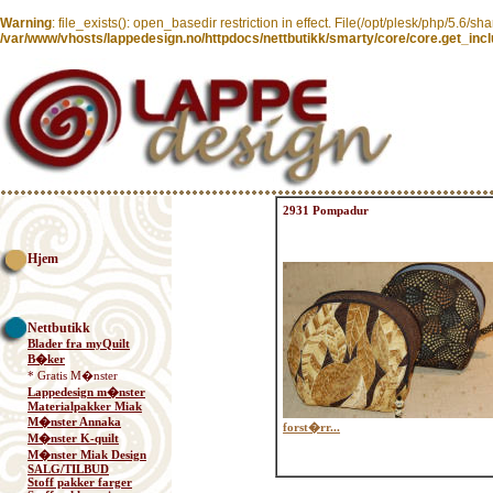
Warning
: file_exists(): open_basedir restriction in effect. File(/opt/plesk/php/5.6/s
/var/www/vhosts/lappedesign.no/httpdocs/nettbutikk/smarty/core/core.get_inc
2931 Pompadur
Hjem
Nettbutikk
Blader fra myQuilt
B�ker
* Gratis M�nster
Lappedesign m�nster
Materialpakker Miak
M�nster Annaka
forst�rr...
M�nster K-quilt
M�nster Miak Design
SALG/TILBUD
Stoff pakker farger