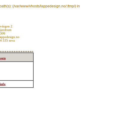
d path(s): (/var/www/vhosts/lappedesign.no/:/tmp/) in
vingen 2
Gjerdrum
1306
appedesign.no
74 535 mva
vogn
info