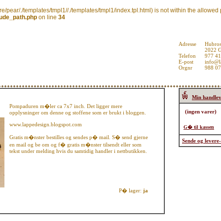
hare/pear/./templates/tmpl1//./templates/tmpl1/index.tpl.html) is not within the allowe
lude_path.php
on line
34
Adresse
Hubros
2022 
Telefon
977 4
E-post
info@l
Orgnr
988 0
Min handle
Pompaduren m�ler ca 7x7 inch. Det ligger mere
opplysninger om denne og stoffene som er brukt i bloggen.
www.lappedesign.blogspot.com
G� til kassen
Gratis m�nster bestilles og sendes p� mail. S� send gjerne
Sende og levere-
en mail og be om og f� gratis m�nster tilsendt eller som
tekst under melding hvis du samtidig handler i nettbutikken.
P� lager:
ja