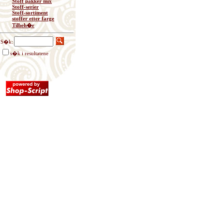
Stoff pakker mix
Stoff-serier
Stoff-sortiment
stoffer etter farge
Tilbeh�r
S�k:
s�k i resultatene