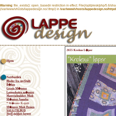
Warning
: file_exists(): open_basedir restriction in effect. File(/opt/plesk/php/5.6/sh
(/var/www/vhosts/lappedesign.no/:/tmp/) in
/var/www/vhosts/lappedesign.no/httpd
2655 Krokus L�per
Hjem
Nettbutikk
Blader fra myQuilt
B�ker
Gratis M�nster
Lappedesign m�nster
Materialpakker Miak
M�nster Annaka
* M�nster K-quilt
M�nster Miak Design
SALG/TILBUD
Stoff pakker farger