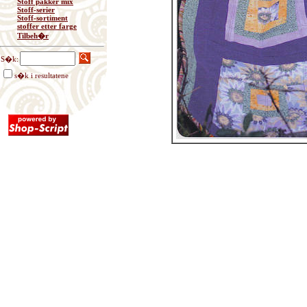
Stoff pakker mix
Stoff-serier
Stoff-sortiment
stoffer etter farge
Tilbeh�r
S�k:
s�k i resultatene