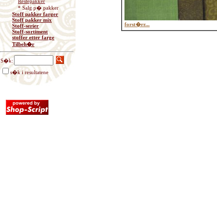
Restepakker
* Salg p� pakker
Stoff pakker farger
Stoff pakker mix
forst�rr...
Stoff-serier
Stoff-sortiment
stoffer etter farge
Tilbeh�r
S�k:
s�k i resultatene