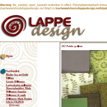
Warning
: file_exists(): open_basedir restriction in effect. File(/opt/plesk/php/5.6/sh
(/var/www/vhosts/lappedesign.no/:/tmp/) in
/var/www/vhosts/lappedesign.no/httpd
202 Pakke gr�nn
Hjem
Nettbutikk
Blader fra myQuilt
B�ker
Gratis M�nster
Lappedesign m�nster
Materialpakker Miak
M�nster Annaka
M�nster K-quilt
M�nster Miak Design
SALG/TILBUD
Metersalg