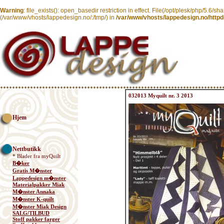
Warning
: file_exists(): open_basedir restriction in effect. File(/opt/plesk/php/5.6/sh
(/var/www/vhosts/lappedesign.no/:/tmp/) in
/var/www/vhosts/lappedesign.no/httpd
032013 Myquilt nr. 3 2013
Hjem
Nettbutikk
* Blader fra myQuilt
B�ker
Gratis M�nster
Lappedesign m�nster
Materialpakker Miak
M�nster Annaka
M�nster K-quilt
M�nster Miak Design
SALG/TILBUD
Stoff pakker farger