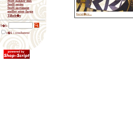
Stoff pakker mix
Stoff-serier
Stoff-sortiment
stoffer etter farge
forst�rr...
Tilbeh�r
S�k:
s�k i resultatene