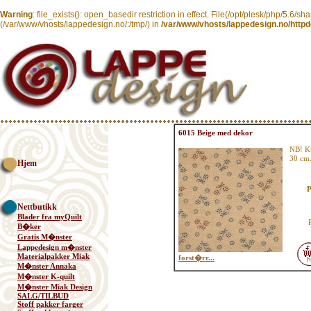
Warning
: file_exists(): open_basedir restriction in effect. File(/opt/plesk/php/5.6/sh
(/var/www/vhosts/lappedesign.no/:/tmp/) in
/var/www/vhosts/lappedesign.no/httpd
6015 Beige med dekor
NB! K
30 cm
Hjem
P
Nettbutikk
Blader fra myQuilt
B�ker
Gratis M�nster
Lappedesign m�nster
Materialpakker Miak
forst�rr...
M�nster Annaka
M�nster K-quilt
M�nster Miak Design
SALG/TILBUD
Stoff pakker farger