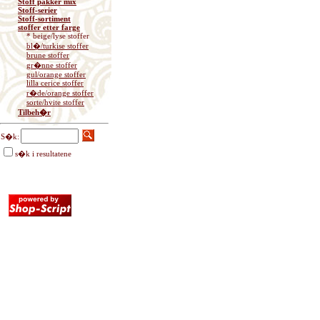
Stoff pakker mix
Stoff-serier
Stoff-sortiment
stoffer etter farge
* beige/lyse stoffer
bl�/turkise stoffer
brune stoffer
gr�nne stoffer
gul/orange stoffer
lilla cerice stoffer
r�de/orange stoffer
sorte/hvite stoffer
Tilbeh�r
S�k:
s�k i resultatene