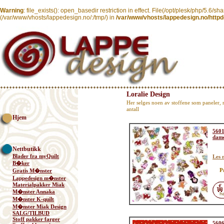
Warning
: file_exists(): open_basedir restriction in effect. File(/opt/plesk/php/5.6/sh
(/var/www/vhosts/lappedesign.no/:/tmp/) in
/var/www/vhosts/lappedesign.no/httpd
Loralie Design
Her selges noen av stoffene som paneler, 
antall
Hjem
5601
dam
Nettbutikk
Blader fra myQuilt
Les 
B�ker
P
Gratis M�nster
Lappedesign m�nster
Materialpakker Miak
M�nster Annaka
M�nster K-quilt
M�nster Miak Design
SALG/TILBUD
Stoff pakker farger
5606