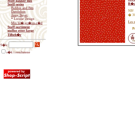
Stoff pakker mix
R�de
Stoff-serier
Bobbin and Bits
NB! 
Dandelion
� 30
Jinny Beyer
* Loralie Design
Les 
Mix bl�-gr�nn-r�d
Stoff-sortiment
P
stoffer etter farge
Tilbeh�r
S�k:
s�k i resultatene