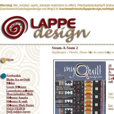
Warning
: file_exists(): open_basedir restriction in effect. File(/opt/plesk/php/5.6/sh
(/var/www/vhosts/lappedesign.no/:/tmp/) in
/var/www/vhosts/lappedesign.no/httpd
Steam-A-Seam 2
Applikasjon - Vlisofix. Denne f�r du enten kj�p som
Hjem
10
Ste
A-
Sea
Nettbutikk
2 p
Blader fra myQuilt
rull
B�ker
Gratis M�nster
Lappedesign m�nster
Materialpakker Miak
NB!
Utso
M�nster Annaka
M�nster K-quilt
M�nster Miak Design
Les
SALG/TILBUD
mer.
Stoff pakker farger