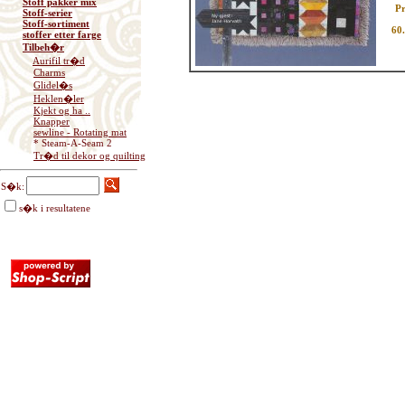
Stoff pakker mix
Pr
Stoff-serier
Stoff-sortiment
60
stoffer etter farge
Tilbeh�r
Aurifil tr�d
Charms
Glidel�s
Heklen�ler
Kjekt og ha ..
Knapper
sewline - Rotating mat
* Steam-A-Seam 2
Tr�d til dekor og quilting
S�k:
s�k i resultatene