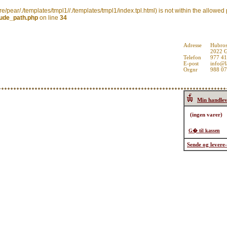
hare/pear/./templates/tmpl1//./templates/tmpl1/index.tpl.html) is not within the allowe
lude_path.php
on line
34
Adresse
Hubros
2022 
Telefon
977 4
E-post
info@l
Orgnr
988 0
Min handle
G� til kassen
Sende og levere-