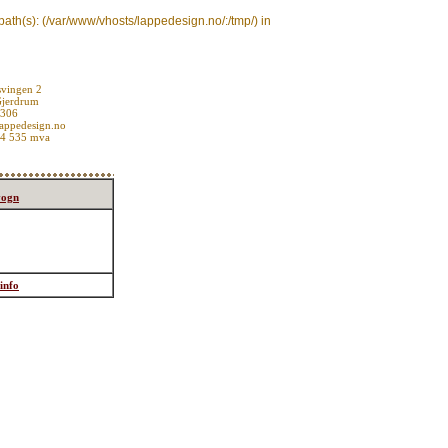
d path(s): (/var/www/vhosts/lappedesign.no/:/tmp/) in
vingen 2
Gjerdrum
1306
appedesign.no
74 535 mva
vogn
info