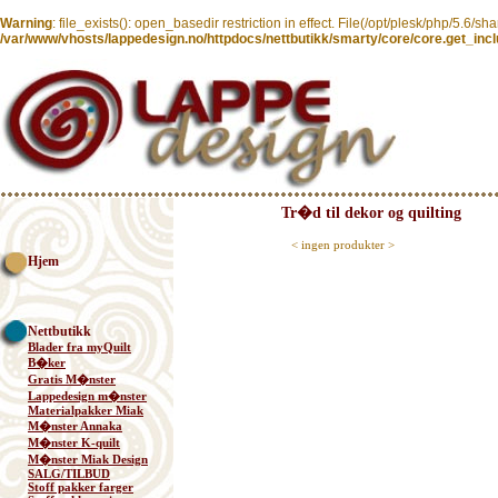
Warning
: file_exists(): open_basedir restriction in effect. File(/opt/plesk/php/5.6/s
/var/www/vhosts/lappedesign.no/httpdocs/nettbutikk/smarty/core/core.get_inc
Tr�d til dekor og quilting
< ingen produkter >
Hjem
Nettbutikk
Blader fra myQuilt
B�ker
Gratis M�nster
Lappedesign m�nster
Materialpakker Miak
M�nster Annaka
M�nster K-quilt
M�nster Miak Design
SALG/TILBUD
Stoff pakker farger