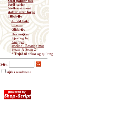
Stoff pakker mix
Stoff-serier
Stoff-sortiment
stoffer etter farge
Tilbeh�r
Aurifil tr�d
Charms
Glidel�s
Heklen�ler
Kjekt og ha ..
Knapper
sewline - Rotating mat
Steam-A-Seam 2
* Tr�d til dekor og quilting
S�k:
s�k i resultatene