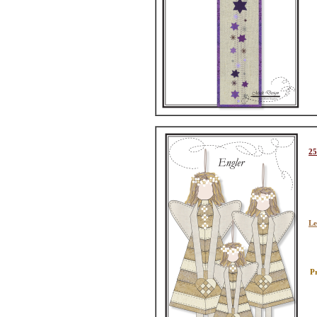
25
Le
Pr