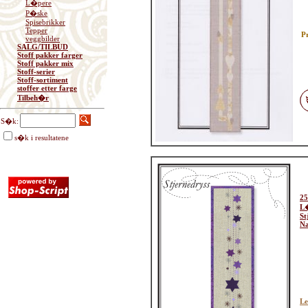
L�pere
P�ske
Spisebrikker
Tepper
Pr
veggbilder
SALG/TILBUD
Stoff pakker farger
Stoff pakker mix
Stoff-serier
Stoff-sortiment
stoffer etter farge
Tilbeh�r
S�k:
s�k i resultatene
25
L
St
Na
Le