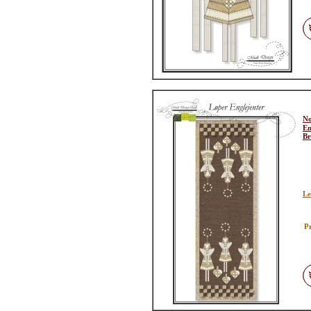
No
En
Br
Le
Pr