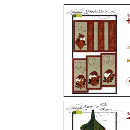
No
De
Ni
Le
Pr
No
tr