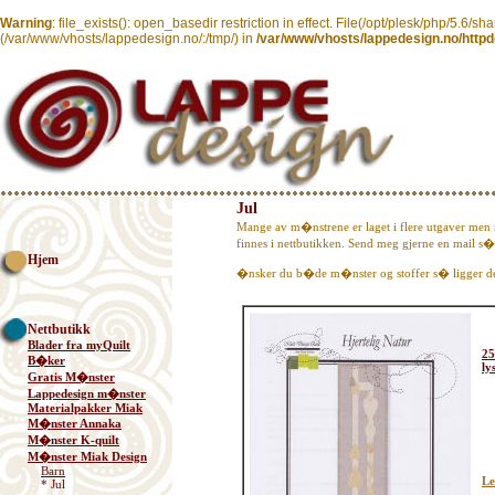
Warning
: file_exists(): open_basedir restriction in effect. File(/opt/plesk/php/5.6/sh
(/var/www/vhosts/lappedesign.no/:/tmp/) in
/var/www/vhosts/lappedesign.no/httpd
Jul
Mange av m�nstrene er laget i flere utgaver men
finnes i nettbutikken. Send meg gjerne en mail s� f
Hjem
�nsker du b�de m�nster og stoffer s� ligge
Nettbutikk
Blader fra myQuilt
25
B�ker
ly
Gratis M�nster
Lappedesign m�nster
Materialpakker Miak
M�nster Annaka
M�nster K-quilt
M�nster Miak Design
Barn
Le
* Jul