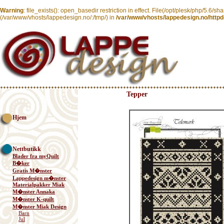
Warning
: file_exists(): open_basedir restriction in effect. File(/opt/plesk/php/5.6/sh
(/var/www/vhosts/lappedesign.no/:/tmp/) in
/var/www/vhosts/lappedesign.no/httpd
Tepper
Hjem
Nettbutikk
Blader fra myQuilt
B�ker
Gratis M�nster
Lappedesign m�nster
Materialpakker Miak
M�nster Annaka
M�nster K-quilt
M�nster Miak Design
Barn
Jul