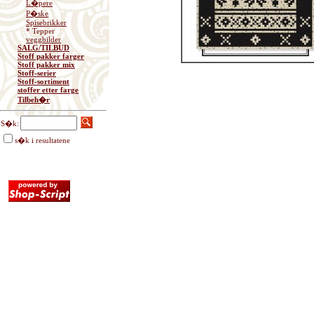
L�pere
P�ske
Spisebrikker
* Tepper
veggbilder
SALG/TILBUD
Stoff pakker farger
Stoff pakker mix
Stoff-serier
Stoff-sortiment
stoffer etter farge
Tilbeh�r
S�k:
s�k i resultatene