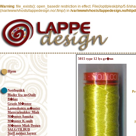
Warning
: file_exists(): open_basedir restriction in effect. File(/opt/plesk/php/5.6/sh
(/var/www/vhosts/lappedesign.no/:/tmp/) in
/var/www/vhosts/lappedesign.no/httpd
5015 type 12 lys gr�nn
Hjem
Nettbutikk
Pr
Blader fra myQuilt
B�ker
Gratis M�nster
Lappedesign m�nster
Materialpakker Miak
M�nster Annaka
M�nster K-quilt
M�nster Miak Design
SALG/TILBUD
Stoff pakker farger