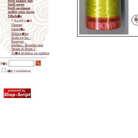
Stoff pakker mix
Stoff-serier
Stoff-sortiment
stoffer etter farge
Tilbeh�r
* Aurifil tr�d
Charms
Glidel�s
Heklen�ler
Kjekt og ha ..
Knapper
sewline - Rotating mat
Steam-A-Seam 2
Tr�d til dekor og quilting
S�k:
s�k i resultatene