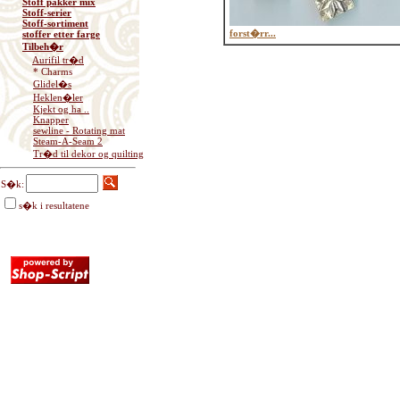
Stoff pakker mix
Stoff-serier
Stoff-sortiment
forst�rr...
stoffer etter farge
Tilbeh�r
Aurifil tr�d
* Charms
Glidel�s
Heklen�ler
Kjekt og ha ..
Knapper
sewline - Rotating mat
Steam-A-Seam 2
Tr�d til dekor og quilting
S�k:
s�k i resultatene