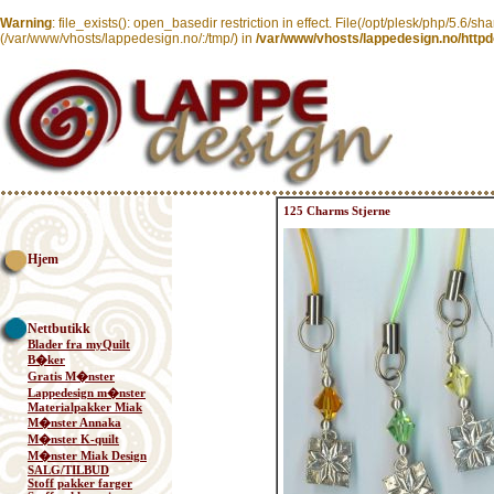
Warning
: file_exists(): open_basedir restriction in effect. File(/opt/plesk/php/5.6/sh
(/var/www/vhosts/lappedesign.no/:/tmp/) in
/var/www/vhosts/lappedesign.no/httpd
125 Charms Stjerne
Hjem
Nettbutikk
Blader fra myQuilt
B�ker
Gratis M�nster
Lappedesign m�nster
Materialpakker Miak
M�nster Annaka
M�nster K-quilt
M�nster Miak Design
SALG/TILBUD
Stoff pakker farger