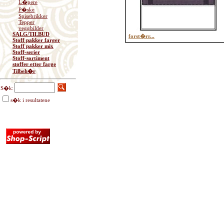
L�pere
P�ske
Spisebrikker
Tepper
veggbilder
SALG/TILBUD
forst�rr...
Stoff pakker farger
Stoff pakker mix
Stoff-serier
Stoff-sortiment
stoffer etter farge
Tilbeh�r
S�k:
s�k i resultatene