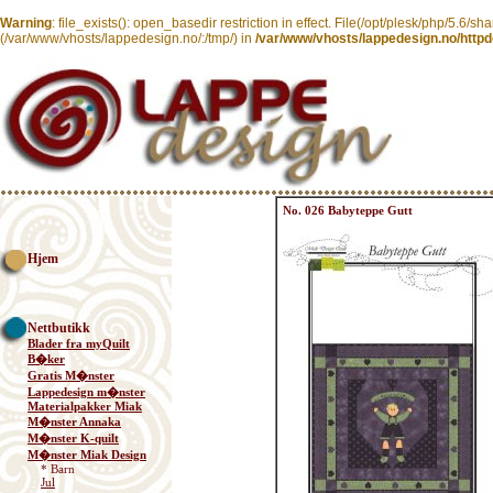
Warning
: file_exists(): open_basedir restriction in effect. File(/opt/plesk/php/5.6/sh
(/var/www/vhosts/lappedesign.no/:/tmp/) in
/var/www/vhosts/lappedesign.no/httpd
No. 026 Babyteppe Gutt
Hjem
Nettbutikk
Blader fra myQuilt
B�ker
Gratis M�nster
Lappedesign m�nster
Materialpakker Miak
M�nster Annaka
M�nster K-quilt
M�nster Miak Design
* Barn
Jul