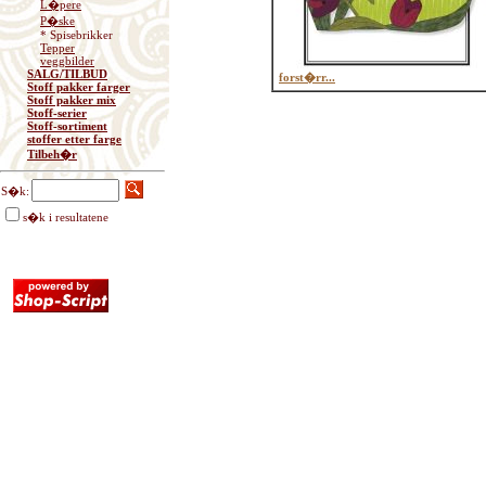
L�pere
P�ske
* Spisebrikker
Tepper
veggbilder
SALG/TILBUD
forst�rr...
Stoff pakker farger
Stoff pakker mix
Stoff-serier
Stoff-sortiment
stoffer etter farge
Tilbeh�r
S�k:
s�k i resultatene