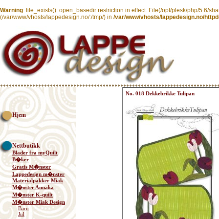
Warning
: file_exists(): open_basedir restriction in effect. File(/opt/plesk/php/5.6/sh
(/var/www/vhosts/lappedesign.no/:/tmp/) in
/var/www/vhosts/lappedesign.no/httpd
No. 018 Dekkebrikke Tulipan
Hjem
Nettbutikk
Blader fra myQuilt
B�ker
Gratis M�nster
Lappedesign m�nster
Materialpakker Miak
M�nster Annaka
M�nster K-quilt
M�nster Miak Design
Barn
Jul