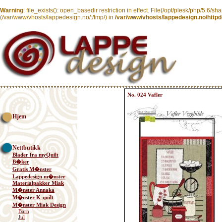
Warning
: file_exists(): open_basedir restriction in effect. File(/opt/plesk/php/5.6/sh
(/var/www/vhosts/lappedesign.no/:/tmp/) in
/var/www/vhosts/lappedesign.no/httpd
No. 024 Vafler
Hjem
Nettbutikk
Blader fra myQuilt
B�ker
Gratis M�nster
Lappedesign m�nster
Materialpakker Miak
M�nster Annaka
M�nster K-quilt
M�nster Miak Design
Barn
Jul