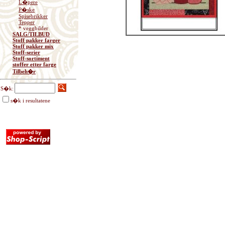
L�pere
P�ske
Spisebrikker
Tepper
* veggbilder
SALG/TILBUD
Stoff pakker farger
Stoff pakker mix
Stoff-serier
Stoff-sortiment
stoffer etter farge
Tilbeh�r
S�k:
s�k i resultatene