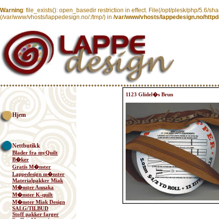
Warning
: file_exists(): open_basedir restriction in effect. File(/opt/plesk/php/5.6/sh
(/var/www/vhosts/lappedesign.no/:/tmp/) in
/var/www/vhosts/lappedesign.no/httpd
1123 Glidel�s Brun
Hjem
Nettbutikk
Blader fra myQuilt
B�ker
Gratis M�nster
Lappedesign m�nster
Materialpakker Miak
M�nster Annaka
M�nster K-quilt
M�nster Miak Design
SALG/TILBUD
Stoff pakker farger