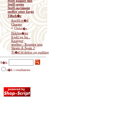
Stoff pakker mix
Stoff-serier
Stoff-sortiment
stoffer etter farge
Tilbeh�r
Aurifil tr�d
Charms
* Glidel�s
Heklen�ler
Kjekt og ha ..
Knapper
sewline - Rotating mat
Steam-A-Seam 2
Tr�d til dekor og quilting
S�k:
s�k i resultatene